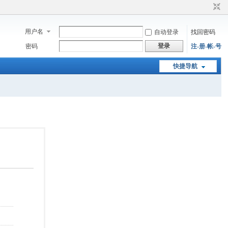
用户名
自动登录
找回密码
登录
密码
注-册-帐-号
快捷导航