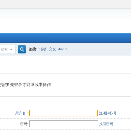
热搜:
活动
交友
discuz
搜索
搜
索
您需要先登录才能继续本操作
用户名
注-册-帐-号
密码:
找回密码