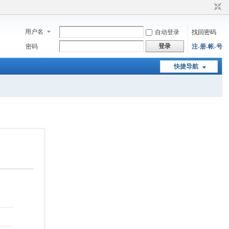
用户名
自动登录
找回密码
登录
密码
注-册-帐-号
快捷导航