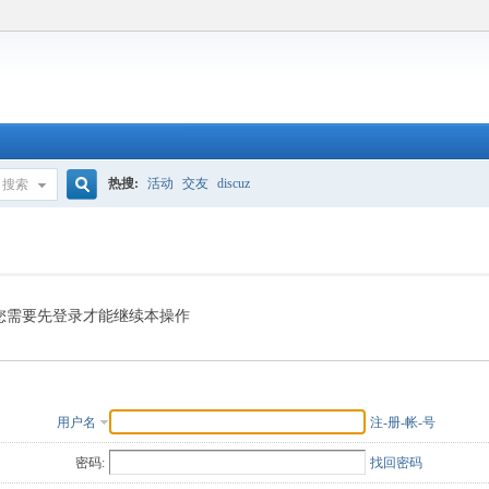
热搜:
活动
交友
discuz
搜索
搜
索
您需要先登录才能继续本操作
用户名
注-册-帐-号
密码:
找回密码