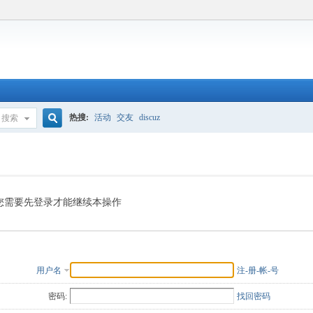
热搜:
活动
交友
discuz
搜索
搜
索
您需要先登录才能继续本操作
用户名
注-册-帐-号
密码:
找回密码