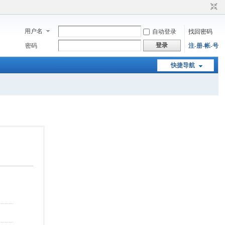
用户名
自动登录
找回密码
登录
密码
注-册-帐-号
快捷导航