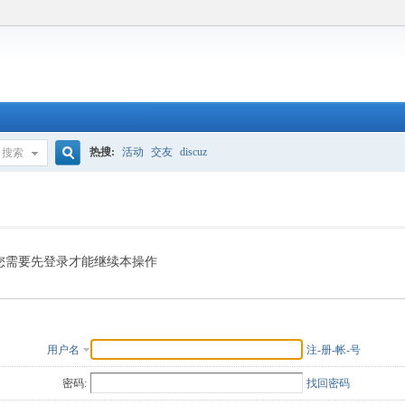
热搜:
活动
交友
discuz
搜索
搜
索
您需要先登录才能继续本操作
用户名
注-册-帐-号
密码:
找回密码