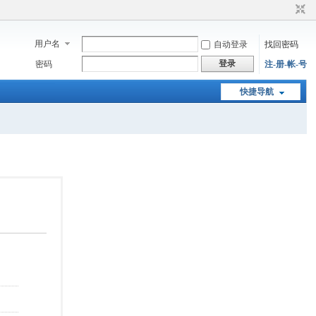
用户名
自动登录
找回密码
登录
密码
注-册-帐-号
快捷导航