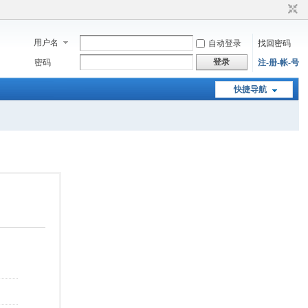
用户名
自动登录
找回密码
登录
密码
注-册-帐-号
快捷导航