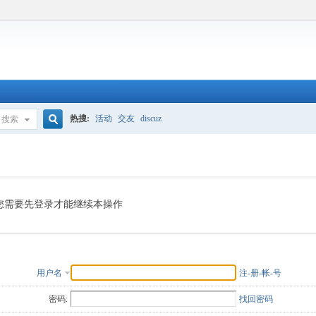
热搜:
活动
交友
discuz
搜索
搜
索
您需要先登录才能继续本操作
用户名
注-册-帐-号
密码:
找回密码