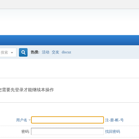
热搜:
活动
交友
discuz
搜索
搜
索
您需要先登录才能继续本操作
用户名
注-册-帐-号
密码:
找回密码