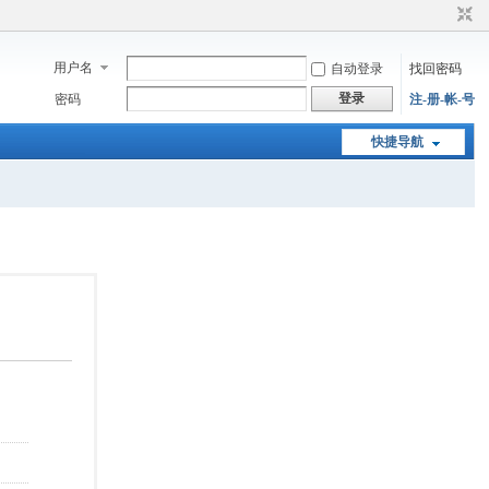
用户名
自动登录
找回密码
登录
密码
注-册-帐-号
快捷导航