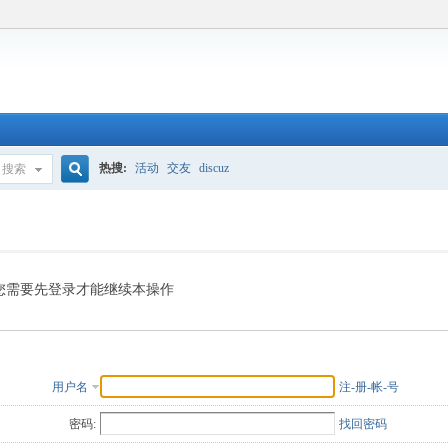
热搜:
活动
交友
discuz
搜索
搜
索
您需要先登录才能继续本操作
用户名
注-册-帐-号
密码:
找回密码