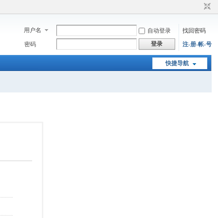
用户名
自动登录
找回密码
登录
密码
注-册-帐-号
快捷导航