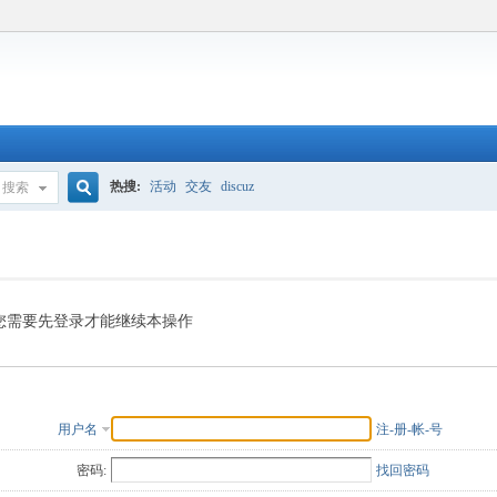
热搜:
活动
交友
discuz
搜索
搜
索
您需要先登录才能继续本操作
用户名
注-册-帐-号
密码:
找回密码