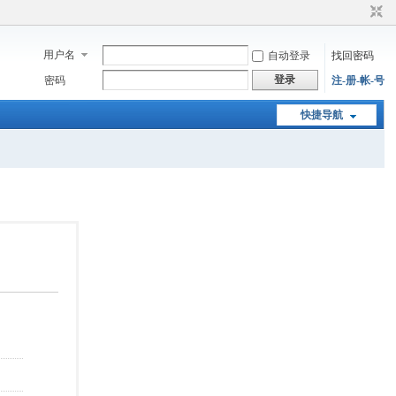
用户名
自动登录
找回密码
登录
密码
注-册-帐-号
快捷导航