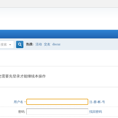
热搜:
活动
交友
discuz
搜索
搜
索
您需要先登录才能继续本操作
用户名
注-册-帐-号
密码:
找回密码