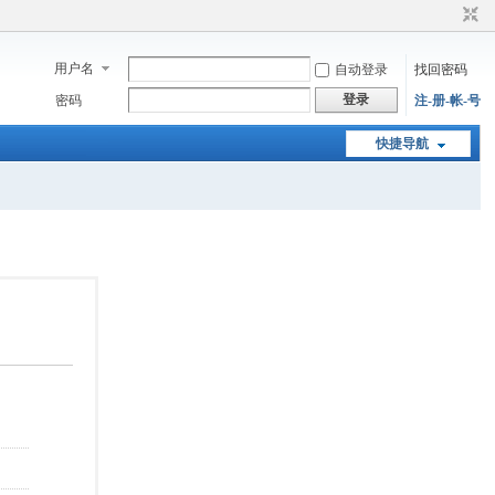
用户名
自动登录
找回密码
登录
密码
注-册-帐-号
快捷导航