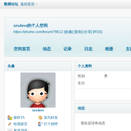
数模论坛
返回首页
xrwlove的个人空间
https://shumo.com/forum/?9612
[收藏]
[复制]
[分享]
[RSS]
空间首页
动态
记录
日志
相册
主
头像
个人资料
性别
男
生日
动态
xrwlove
收听TA
加为好友
现在还没有动态
给我留言
打个招呼
发送消息