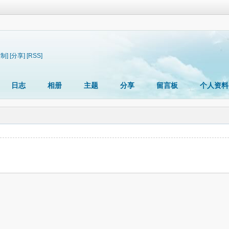
复制]
[分享]
[RSS]
日志
相册
主题
分享
留言板
个人资料