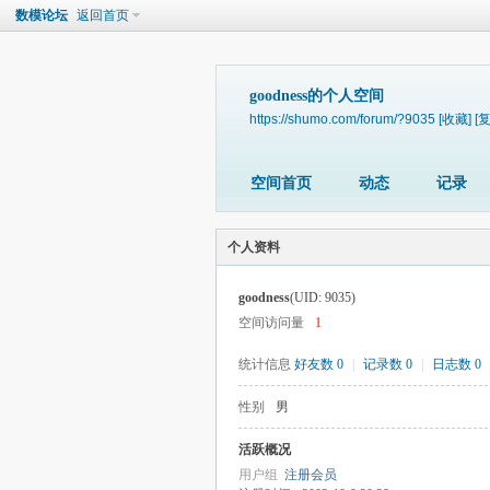
数模论坛
返回首页
goodness的个人空间
https://shumo.com/forum/?9035
[收藏]
[
空间首页
动态
记录
个人资料
goodness
(UID: 9035)
空间访问量
1
统计信息
好友数 0
|
记录数 0
|
日志数 0
性别
男
活跃概况
用户组
注册会员