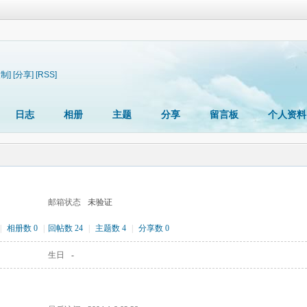
复制]
[分享]
[RSS]
日志
相册
主题
分享
留言板
个人资料
邮箱状态
未验证
|
相册数 0
|
回帖数 24
|
主题数 4
|
分享数 0
生日
-