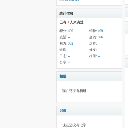
统计信息
已有
3
人来访过
积分:
409
经验:
409
威望:
--
金钱:
606
魅力:
382
点券:
--
金币:
--
好友:
--
日志:
--
相册:
--
分享:
--
相册
现在还没有相册
记录
现在还没有记录