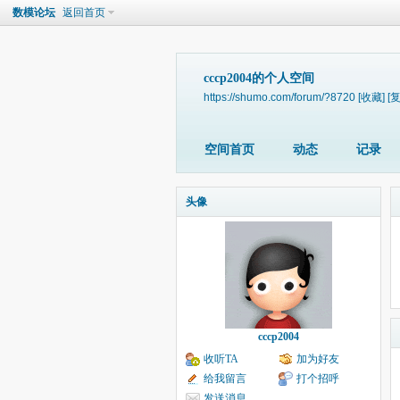
数模论坛
返回首页
cccp2004的个人空间
https://shumo.com/forum/?8720
[收藏]
[
空间首页
动态
记录
头像
cccp2004
收听TA
加为好友
给我留言
打个招呼
发送消息