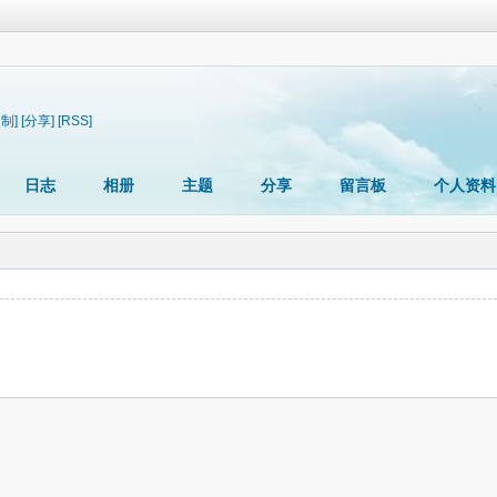
复制]
[分享]
[RSS]
日志
相册
主题
分享
留言板
个人资料