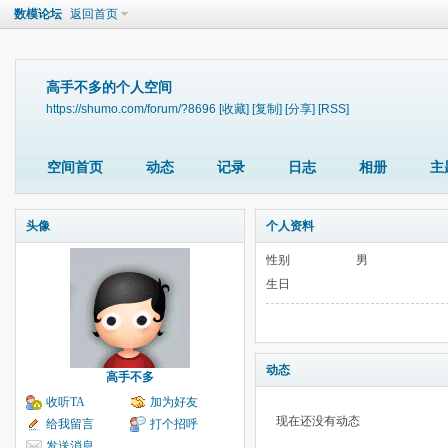
数模论坛
返回首页
高手不多的个人空间
https://shumo.com/forum/?8696
[收藏]
[复制]
[分享]
[RSS]
空间首页
动态
记录
日志
相册
主
头像
个人资料
性别
男
生日
动态
高手不多
收听TA
加为好友
现在还没有动态
给我留言
打个招呼
发送消息