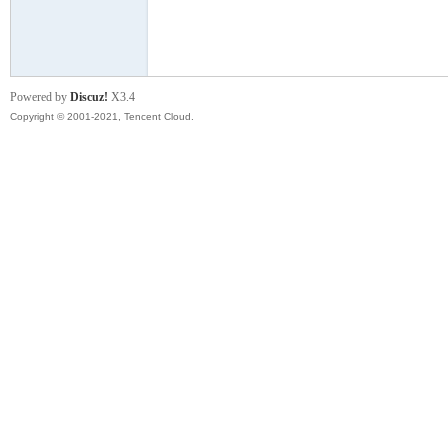
模
Powered by
Discuz!
X3.4
Copyright © 2001-2021, Tencent Cloud.
论
坛