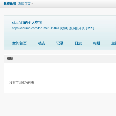
数模论坛
返回首页
xiaofei1的个人空间
https://shumo.com/forum/?815041
[收藏]
[复制]
[分享]
[RSS]
空间首页
动态
记录
日志
相册
主
相册
没有可浏览的列表