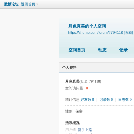
数模论坛
返回首页
月色真美的个人空间
https://shumo.com/forum/?794118
[收藏]
空间首页
动态
记录
个人资料
月色真美
(UID: 794118)
空间访问量
0
统计信息
好友数 0
|
记录数 0
|
日志数 0
性别
保密
活跃概况
用户组
新手上路