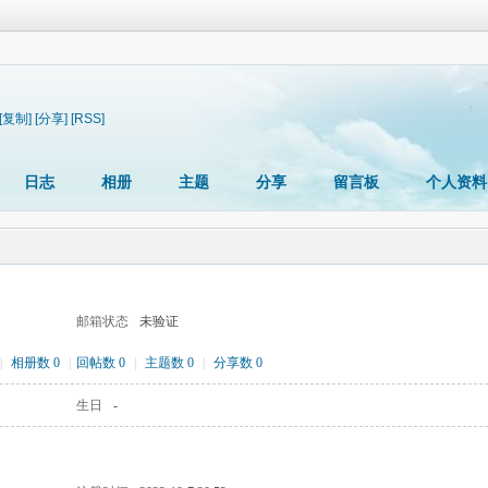
[复制]
[分享]
[RSS]
日志
相册
主题
分享
留言板
个人资料
邮箱状态
未验证
|
相册数 0
|
回帖数 0
|
主题数 0
|
分享数 0
生日
-