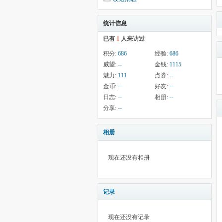
统计信息
已有
1
人来访过
积分:
686
经验:
686
威望:
--
金钱:
1115
魅力:
111
点券:
--
金币:
--
好友:
--
日志:
--
相册:
--
分享:
--
相册
现在还没有相册
记录
现在还没有记录