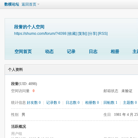
数模论坛
返回首页
段誉的个人空间
https://shumo.com/forum/?4098
[收藏]
[复制]
[分享]
[RSS]
空间首页
动态
记录
日志
相册
主
个人资料
段誉
(UID: 4098)
空间访问量
0
邮箱状态
未验证
统计信息
好友数 0
|
记录数 0
|
日志数 0
|
相册数 0
|
回帖数 1
|
主题数 0
性别
男
生日
1981 年 4 月 2
活跃概况
用户组