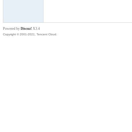
模
Powered by
Discuz!
X3.4
Copyright © 2001-2021, Tencent Cloud.
论
坛