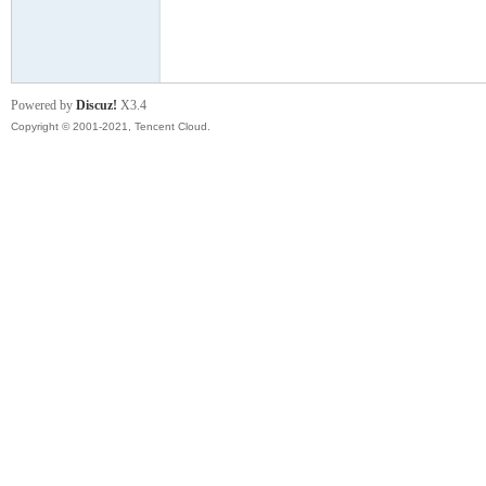
模
Powered by
Discuz!
X3.4
Copyright © 2001-2021, Tencent Cloud.
论
坛