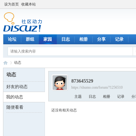
设为首页
收藏本站
论坛
群组
家园
日志
相册
分享
记录
动态
动态
873645529
好友的动态
https://shumo.com/forum/?1256510
数
›
主题
日志
相册
记录
分
我的动态
随便看看
还没有相关动态