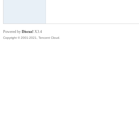
模
Powered by
Discuz!
X3.4
Copyright © 2001-2021, Tencent Cloud.
论
坛