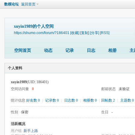
数模论坛
返回首页
xuyin1989的个人空间
https://shumo.com/forum/?186401
[收藏]
[复制]
[分享]
[RSS]
空间首页
动态
记录
日志
相册
主
个人资料
xuyin1989
(UID: 186401)
空间访问量
0
邮箱状态
未验证
统计信息
好友数 0
|
记录数 0
|
日志数 0
|
相册数 0
|
回帖数 2
|
主题数 0
性别
保密
生日
-
活跃概况
用户组
新手上路