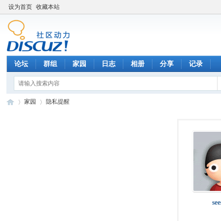
设为首页
收藏本站
论坛
群组
家园
日志
相册
分享
记录
家园
隐私提醒
数
›
›
se