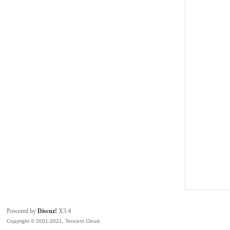
模
论
Powered by
Discuz!
X3.4
Copyright © 2001-2021, Tencent Cloud.
坛