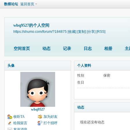
数模论坛
返回首页
wbq9527的个人空间
https://shumo.com/forum/?184875
[收藏]
[复制]
[分享]
[RSS]
空间首页
动态
记录
日志
相册
主
头像
个人资料
性别
保密
生日
动态
wbq9527
收听TA
加为好友
现在还没有动态
给我留言
打个招呼
发送消息