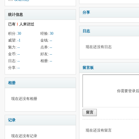
分享
统计信息
已有
1
人来访过
日志
积分:
30
经验:
30
威望:
-1
金钱:
--
现在还没有日志
魅力:
--
点券:
--
金币:
--
好友:
--
日志:
--
相册:
--
分享:
--
留言板
相册
你需要登录
现在还没有相册
留言
记录
现在还没有留言
现在还没有记录