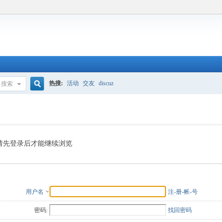
热搜:
活动
交友
discuz
搜索
搜
索
请先登录后才能继续浏览
用户名
注-册-帐-号
密码:
找回密码