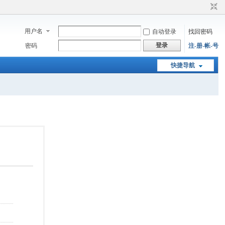
用户名
自动登录
找回密码
登录
密码
注-册-帐-号
快捷导航