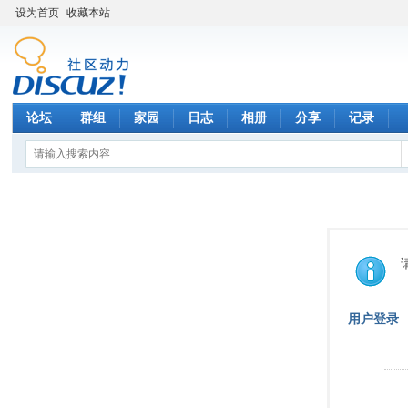
设为首页
收藏本站
论坛
群组
家园
日志
相册
分享
记录
用户登录