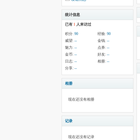
统计信息
已有
1
人来访过
积分:
90
经验:
90
威望:
--
金钱:
--
魅力:
--
点券:
--
金币:
--
好友:
--
日志:
--
相册:
--
分享:
--
相册
现在还没有相册
记录
现在还没有记录