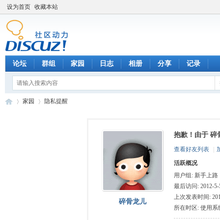
设为首页
收藏本站
论坛
群组
家园
日志
相册
分享
记录
家园
隐私提醒
抱歉！由于 碎
数
›
›
查看好友列表
|
活跃概况
用户组:
新手上路
最后访问: 2012-5-5
上次发表时间: 2012-
碎骨龙儿
所在时区: 使用