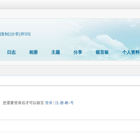
[复制]
[分享]
[RSS]
日志
相册
主题
分享
留言板
个人资料
您需要登录后才可以留言
登录
|
注-册-帐-号