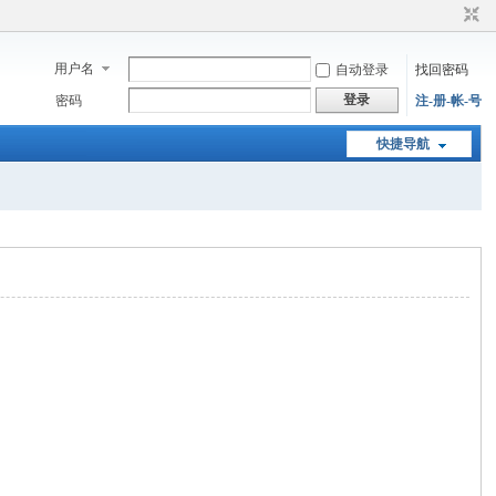
用户名
自动登录
找回密码
登录
密码
注-册-帐-号
快捷导航