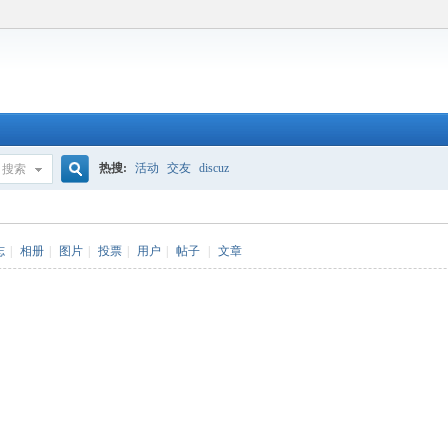
热搜:
活动
交友
discuz
搜索
搜
志
|
相册
|
图片
|
投票
|
用户
|
帖子
|
文章
索