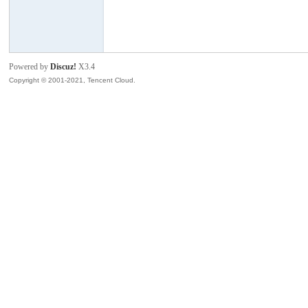
模
Powered by
Discuz!
X3.4
Copyright © 2001-2021, Tencent Cloud.
论
坛