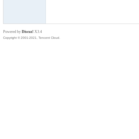
模
Powered by
Discuz!
X3.4
Copyright © 2001-2021, Tencent Cloud.
论
坛