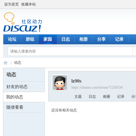
设为首页
收藏本站
论坛
群组
家园
日志
相册
分享
记录
动态
动态
lz90s
好友的动态
https://shumo.com/forum/?1256334
数
›
主题
日志
相册
记录
分
我的动态
随便看看
还没有相关动态