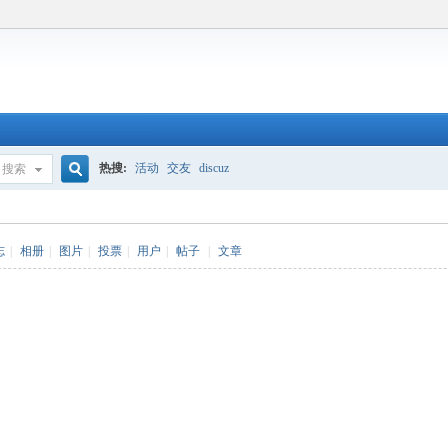
热搜:
活动
交友
discuz
搜索
搜
志
|
相册
|
图片
|
投票
|
用户
|
帖子
|
文章
索