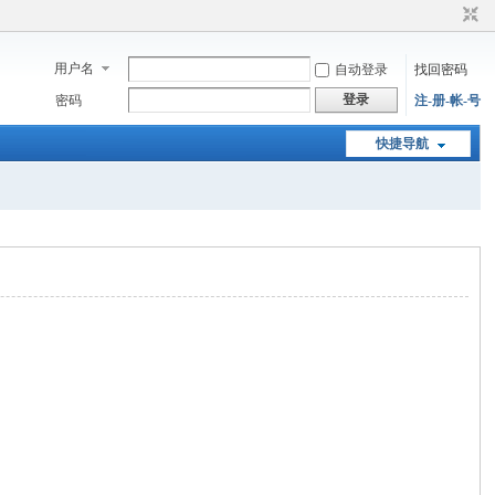
用户名
自动登录
找回密码
登录
密码
注-册-帐-号
快捷导航