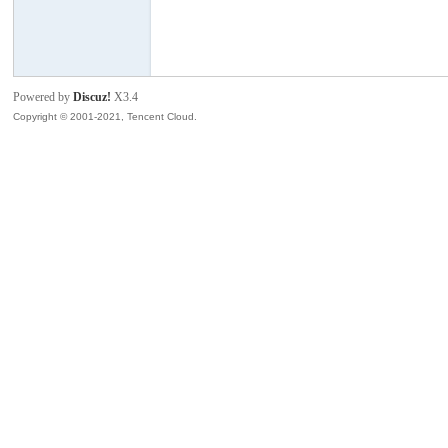
模
Powered by
Discuz!
X3.4
Copyright © 2001-2021, Tencent Cloud.
论
坛