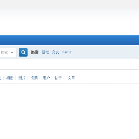
热搜:
活动
交友
discuz
搜索
搜
志
|
相册
|
图片
|
投票
|
用户
|
帖子
|
文章
索