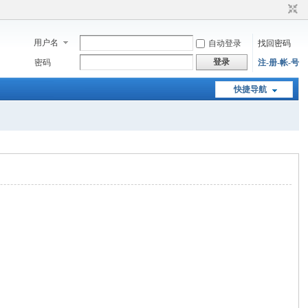
用户名
自动登录
找回密码
登录
密码
注-册-帐-号
快捷导航