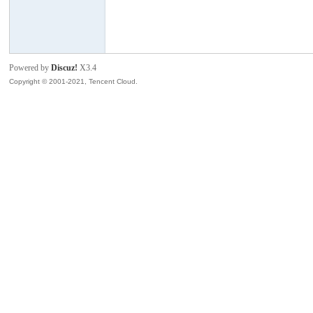
模
Powered by
Discuz!
X3.4
Copyright © 2001-2021, Tencent Cloud.
论
坛