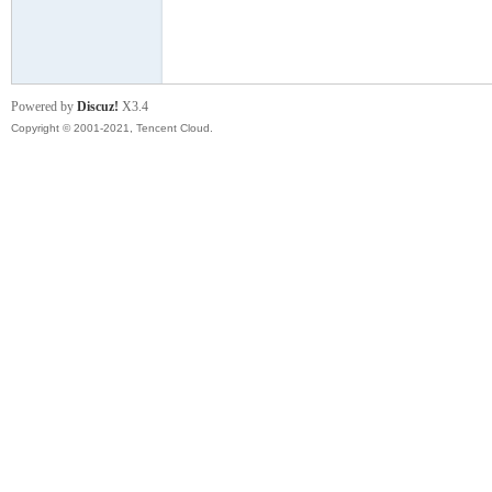
模
Powered by
Discuz!
X3.4
Copyright © 2001-2021, Tencent Cloud.
论
坛