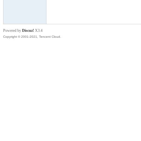
模
Powered by
Discuz!
X3.4
Copyright © 2001-2021, Tencent Cloud.
论
坛