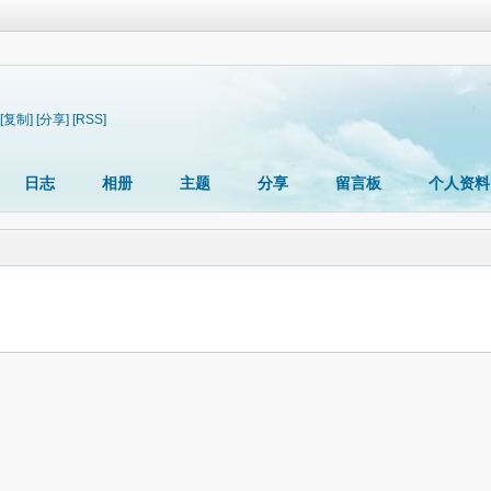
[复制]
[分享]
[RSS]
日志
相册
主题
分享
留言板
个人资料