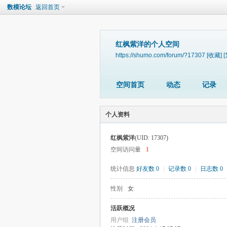
数模论坛
返回首页
红枫紫洋的个人空间
https://shumo.com/forum/?17307
[收藏]
空间首页
动态
记录
个人资料
红枫紫洋
(UID: 17307)
空间访问量
1
统计信息
好友数 0
|
记录数 0
|
日志数 0
性别
女
活跃概况
用户组
注册会员