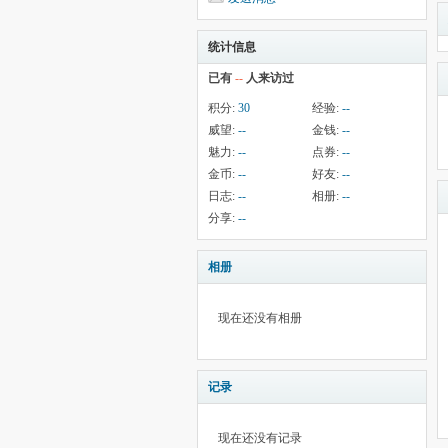
统计信息
已有
--
人来访过
积分:
30
经验:
--
威望:
--
金钱:
--
魅力:
--
点券:
--
金币:
--
好友:
--
日志:
--
相册:
--
分享:
--
相册
现在还没有相册
记录
现在还没有记录