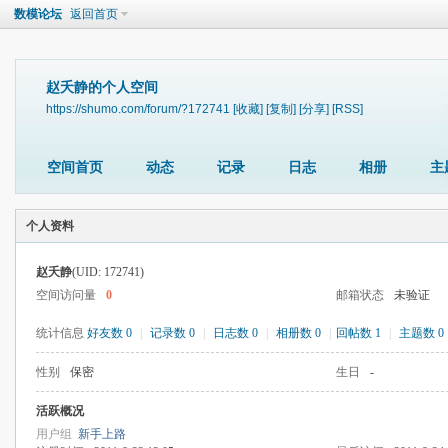
数模论坛
返回首页
赵夭静的个人空间
https://shumo.com/forum/?172741
[收藏]
[复制]
[分享]
[RSS]
空间首页
动态
记录
日志
相册
主
个人资料
赵夭静
(UID: 172741)
空间访问量
0
邮箱状态
未验证
统计信息
好友数 0
|
记录数 0
|
日志数 0
|
相册数 0
|
回帖数 1
|
主题数 0
性别
保密
生日
-
活跃概况
用户组
新手上路