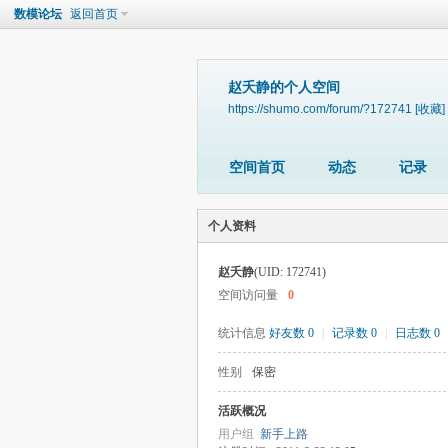
数模论坛
返回首页
赵夭静的个人空间
https://shumo.com/forum/?172741
[收藏]
空间首页
动态
记录
个人资料
赵夭静
(UID: 172741)
空间访问量
0
统计信息
好友数 0
|
记录数 0
|
日志数 0
性别
保密
活跃概况
用户组
新手上路