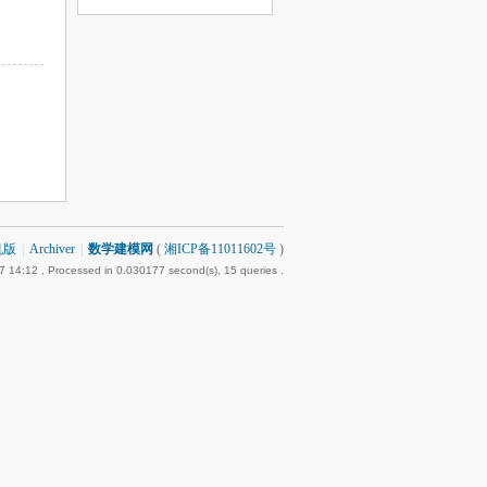
机版
|
Archiver
|
数学建模网
(
湘ICP备11011602号
)
7 14:12
, Processed in 0.030177 second(s), 15 queries .