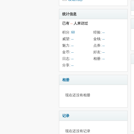
统计信息
已有
--
人来访过
积分:
60
经验:
--
威望:
--
金钱:
--
魅力:
--
点券:
--
金币:
--
好友:
--
日志:
--
相册:
--
分享:
--
相册
现在还没有相册
记录
现在还没有记录