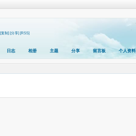
[复制]
[分享]
[RSS]
日志
相册
主题
分享
留言板
个人资料