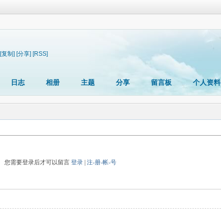
[复制]
[分享]
[RSS]
日志
相册
主题
分享
留言板
个人资料
您需要登录后才可以留言
登录
|
注-册-帐-号