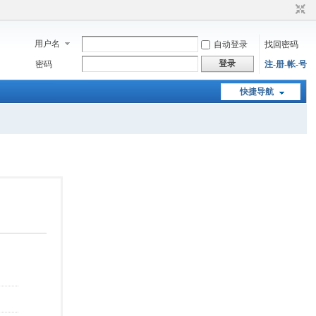
用户名
自动登录
找回密码
登录
密码
注-册-帐-号
快捷导航