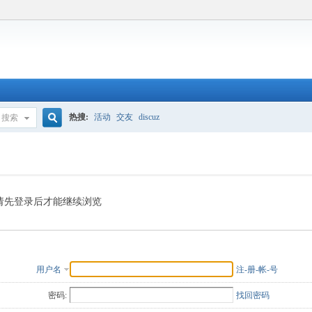
热搜:
活动
交友
discuz
搜索
搜
索
请先登录后才能继续浏览
用户名
注-册-帐-号
密码:
找回密码