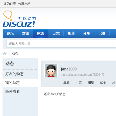
设为首页
收藏本站
论坛
群组
家园
日志
相册
分享
记录
动态
动态
jane2009
好友的动态
https://shumo.com/forum/?1256473
数
›
主题
日志
相册
记录
分
我的动态
随便看看
还没有相关动态