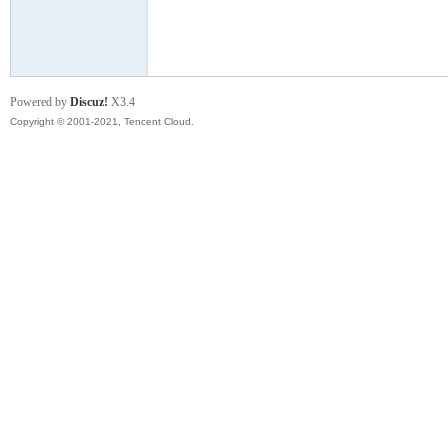
模
Powered by
Discuz!
X3.4
Copyright © 2001-2021, Tencent Cloud.
论
坛