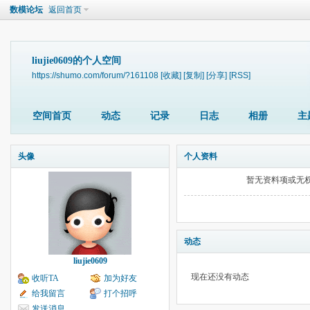
数模论坛
返回首页
liujie0609的个人空间
https://shumo.com/forum/?161108
[收藏]
[复制]
[分享]
[RSS]
空间首页
动态
记录
日志
相册
主
头像
个人资料
暂无资料项或无
动态
liujie0609
现在还没有动态
收听TA
加为好友
给我留言
打个招呼
发送消息