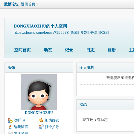
数模论坛
返回首页
DONGXIAOZHU的个人空间
https://shumo.com/forum/?159978
[收藏]
[复制]
[分享]
[RSS]
空间首页
动态
记录
日志
相册
主
头像
个人资料
暂无资料项或无
动态
DONGXIAOZHU
现在还没有动态
收听TA
加为好友
给我留言
打个招呼
发送消息