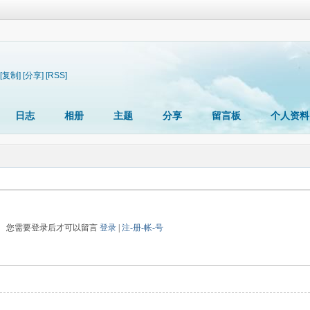
[复制]
[分享]
[RSS]
日志
相册
主题
分享
留言板
个人资料
您需要登录后才可以留言
登录
|
注-册-帐-号