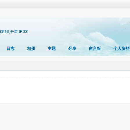
[复制]
[分享]
[RSS]
日志
相册
主题
分享
留言板
个人资料